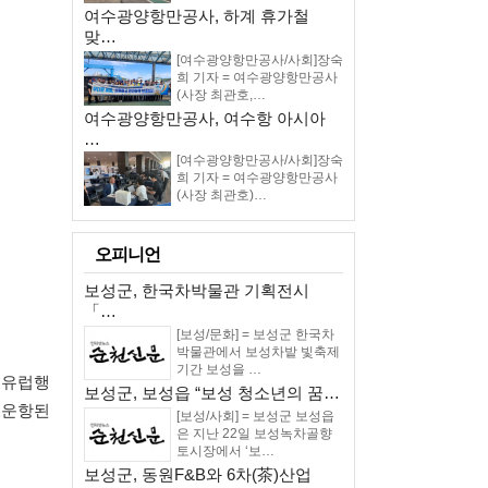
여수광양항만공사, 하계 휴가철
맞…
[여수광양항만공사/사회]장숙
희 기자 = 여수광양항만공사
(사장 최관호,…
여수광양항만공사, 여수항 아시아
…
[여수광양항만공사/사회]장숙
희 기자 = 여수광양항만공사
(사장 최관호)…
오피니언
보성군, 한국차박물관 기획전시
「…
[보성/문화] = 보성군 한국차
박물관에서 보성차밭 빛축제
기간 보성을 …
북유럽행
보성군, 보성읍 “보성 청소년의 꿈…
 운항된
[보성/사회] = 보성군 보성읍
은 지난 22일 보성녹차골향
토시장에서 ‘보…
보성군, 동원F&B와 6차(茶)산업