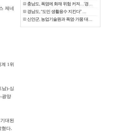
충남도, 폭염에 화재 위험 커져…‘경…
위스 제네
경남도, “도민 생활용수 지킨다” …
신안군, 농업기술원과 폭염·가뭄 대…
세계 1위
트남)-싱
산-광양
 기대된
밝혔다.