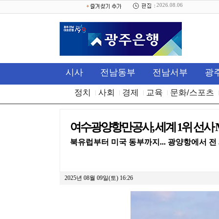
2026.08.06
시사
전남동부
전남서부
광
정치
사회
경제
교육
문화/스포츠
여수광양항만공사, 세계 1위 선사 M
북유럽부터 미국 동부까지... 광양항에서 전
2025년 08월 09일(토) 16:26