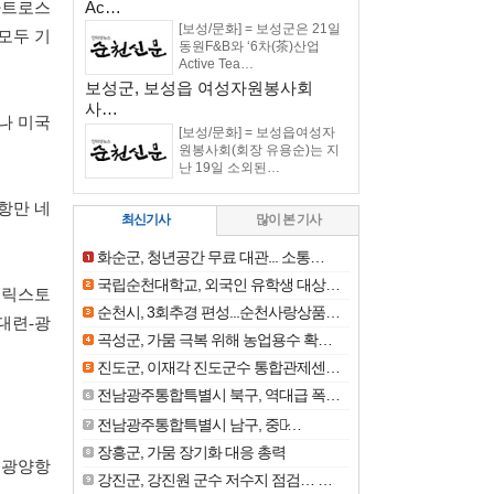
Ac…
바트로스
[보성/문화] = 보성군은 21일
 모두 기
동원F&B와 ‘6차(茶)산업
Active Tea…
보성군, 보성읍 여성자원봉사회
사…
나 미국
[보성/문화] = 보성읍여성자
원봉사회(회장 유용순)는 지
난 19일 소외된…
항만 네
최신기사
많이 본 기사
화순군, 청년공간 무료 대관... 소통…
국립순천대학교, 외국인 유학생 대상…
펠릭스토
순천시, 3회추경 편성...순천사랑상품…
대련-광
곡성군, 가뭄 극복 위해 농업용수 확…
진도군, 이재각 진도군수 통합관제센…
전남광주통합특별시 북구, 역대급 폭…
전남광주통합특별시 남구, 중소̷…
장흥군, 가뭄 장기화 대응 총력
경 광양항
강진군, 강진원 군수 저수지 점검… …