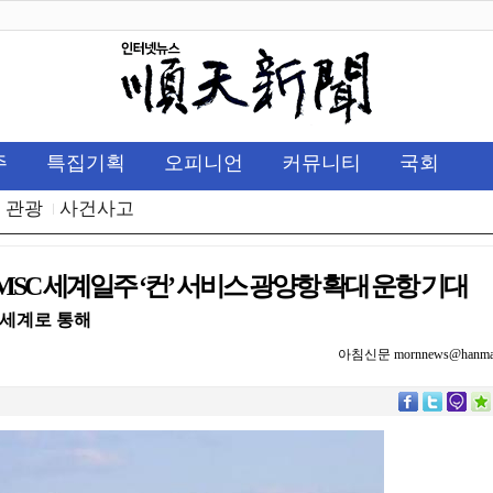
주
특집기획
오피니언
커뮤니티
국회
관광
사건사고
SC 세계일주 ‘컨’ 서비스 광양항 확대 운항 기대
 세계로 통해
아침신문 mornnews@hanmail