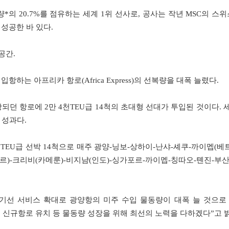
*의 20.7%를 점유하는 세계 1위 선사로, 공사는 작년 MSC의 스
성공한 바 있다.
공간.
입항하는 아프리카 항로(Africa Express)의 선복량을 대폭 늘렸다.
되던 항로에 2만 4천TEU급 14척의 초대형 선대가 투입된 것이다. 
 성과다.
 24천TEU급 선박 14척으로 매주 광양-닝보-상하이-난샤-셰쿠-까이멥(베
르)-크리비(카메룬)-비지냠(인도)-싱가포르-까이멥-칭따오-톈진-부
정기선 서비스 확대로 광양항의 미주 수입 물동량이 대폭 늘 것으로
도 신규항로 유치 등 물동량 성장을 위해 최선의 노력을 다하겠다”고 