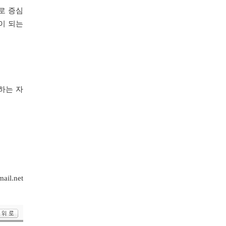
로 증심
이 되는
하는 자
il.net