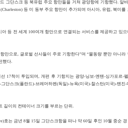
드 그단스크 등 북유럽 주요 항만들을 거쳐 광양항에 기항했다. 알
(Charleston) 등 미 동부 주요 항만이 추가되며 아시아, 유럽, 북미를
아시아 등 전 세계 100여개 항만으로 연결되는 서비스를 제공하고 있으
 항만으로, 글로벌 선사들이 주로 기항한다”며 “물동량 뿐만 아니라 
전했다.
선 17척이 투입되며, 개편 후 기항지는 광양-닝보-옌톈-싱가포르-
-그단스크(폴란드)-브레머하펜(독일)-뉴욕(미국)-찰스턴(미국)-톈진-
약자로, 20피트 길이의 컨테이너 크기를 부르는 단위.
re)호는 금년 8월 15일 그단스크항을 떠나 약 60일 후인 10월 중순 