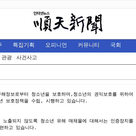
주
특집기획
오피니언
커뮤니티
국회
관광
사건사고