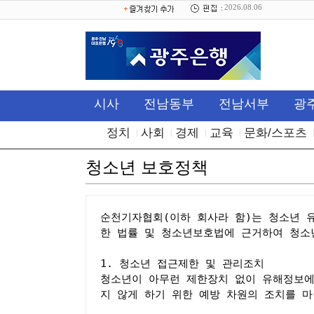
2026.08.06
시사
전남동부
전남서부
광
정치
사회
경제
교육
문화/스포츠
청소년 보호정책